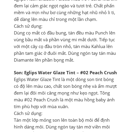
đem lại cảm giác ngọt ngào và tươi trẻ. Chất phấn
mềm và mịn như bơ cùng những hạt nhũ nhỏ li ti,
dễ dàng lên màu chỉ trong một lần chạm.
Cách sử dụng:
Dùng cọ mắt có đầu bung, tán đều màu Punch lên
vùng bầu mắt và phần vùng mi mắt dưới. Tiếp tục
với một cây cọ đầu tròn nhỏ, tán màu Kahlua lên
phần tam giác ở đuôi mắt. Dùng ngón tay tán màu
Diamante lên phần bọng mắt.
Son: Eglips Water Glaze Tint – #02 Peach Crush
Eglips Water Glaze Tint là một dòng son tint bóng
có độ lên màu cao, chất son bóng nhẹ và ẩm mượt
đem lại đôi môi căng mọng như kẹo ngọt. Tông
màu #02 Peach Crush là một màu hồng baby ánh
tím phù hợp với mùa xuân.
Cách sử dụng:
Tán một lớp mỏng son lên toàn bộ môi để định
hình dáng môi. Dùng ngón tay tán mờ viền môi