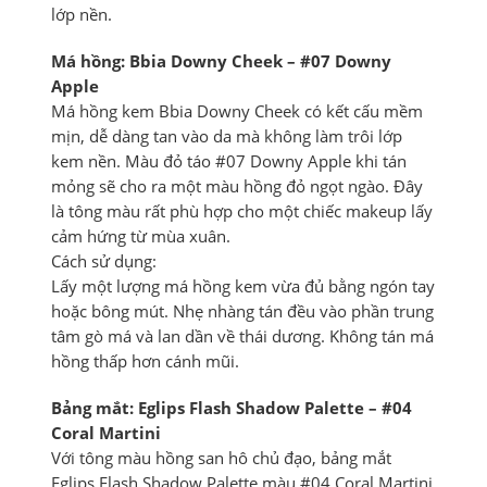
lớp nền.
Má hồng: Bbia Downy Cheek – #07 Downy
Apple
Má hồng kem Bbia Downy Cheek có kết cấu mềm
mịn, dễ dàng tan vào da mà không làm trôi lớp
kem nền. Màu đỏ táo #07 Downy Apple khi tán
mỏng sẽ cho ra một màu hồng đỏ ngọt ngào. Đây
là tông màu rất phù hợp cho một chiếc makeup lấy
cảm hứng từ mùa xuân.
Cách sử dụng:
Lấy một lượng má hồng kem vừa đủ bằng ngón tay
hoặc bông mút. Nhẹ nhàng tán đều vào phần trung
tâm gò má và lan dần về thái dương. Không tán má
hồng thấp hơn cánh mũi.
Bảng mắt: Eglips Flash Shadow Palette – #04
Coral Martini
Với tông màu hồng san hô chủ đạo, bảng mắt
Eglips Flash Shadow Palette màu #04 Coral Martini