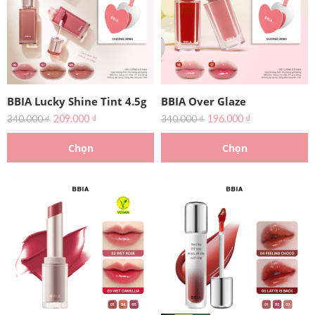
BBIA Lucky Shine Tint 4.5g
BBIA Over Glaze
209.000
₫
196.000
₫
340.000
₫
340.000
₫
Chọn
Chọn