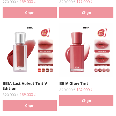
189.000
₫
199.000
₫
270.000
₫
320.000
₫
Chọn
Chọn
BBIA Last Velvet Tint V
BBIA Glow Tint
Edition
189.000
₫
320.000
₫
189.000
₫
320.000
₫
Chọn
Chọn