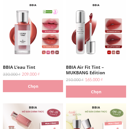
BBIA L’eau Tint
BBIA Air Fit Tint –
MUKBANG Edition
209.000
₫
330.000
₫
165.000
₫
250.000
₫
Chọn
Chọn