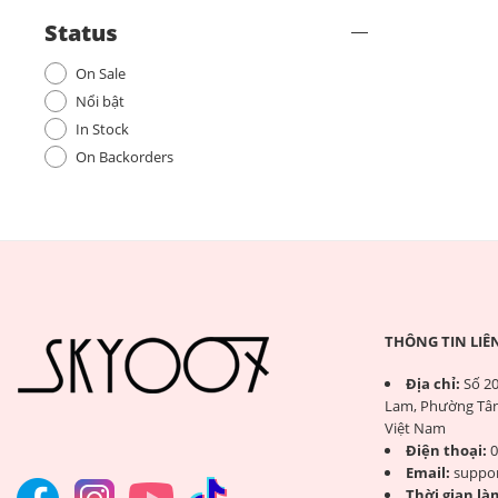
Status
On Sale
Nổi bật
In Stock
On Backorders
THÔNG TIN LIÊ
Địa chỉ:
Số 20
Lam, Phường Tân
Việt Nam
Điện thoại:
0
Email:
suppo
Thời gian làm