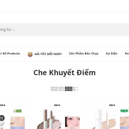
/ All Products
Sản Phẩm Bán Chạy
Sự Kiện
Re
GIÁ TỐT MỖI NGÀY
Che Khuyết Điểm