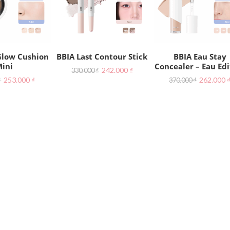
Glow Cushion
BBIA Last Contour Stick
BBIA Eau Stay
ini
Concealer – Eau Edi
242.000
₫
330.000
₫
253.000
₫
262.000
₫
370.000
₫