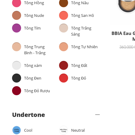
Tông Hồng
Tông Nâu
Tông Nude
Tông San Hô
Tông Tím
Tông Trắng
BBIA Eau 
Sáng
M
Tông Trung
Tông Tự Nhiên
360.000
Bình - Trắng
Tông xám
Tông Đất
Tông Đen
Tông Đỏ
Tông Đỏ Rượu
Undertone
Cool
Neutral