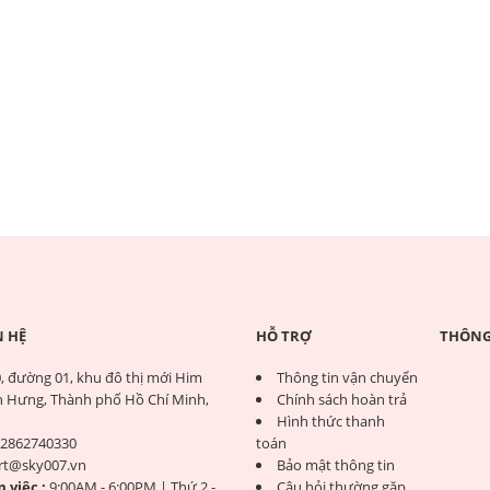
N HỆ
HỖ TRỢ
THÔNG 
, đường 01, khu đô thị mới Him
Thông tin vận chuyển
 Hưng, Thành phố Hồ Chí Minh,
Chính sách hoàn trả
Hình thức thanh
2862740330
toán
rt@sky007.vn
Bảo mật thông tin
 việc :
9:00AM - 6:00PM | Thứ 2 -
Câu hỏi thường gặp