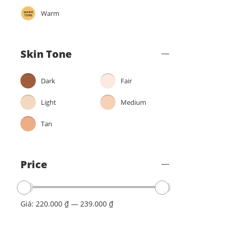
Warm
Skin Tone
Dark
Fair
Light
Medium
Tan
Price
Giá:
220.000 ₫
—
239.000 ₫