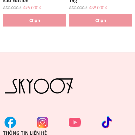
Eau Edition
15g
495.000
₫
488.000
₫
650.000
₫
650.000
₫
Chọn
Chọn
THÔNG TIN LIÊN HỆ