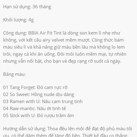
Hạn sử dụng: 36 tháng
Khối lượng: 4g
Công dụng: BBIA Air Fit Tint là dòng son kem lì nhẹ như
không, với kết cấu airy velvet mềm mượt. Công thức bám
màu siêu lì và khả năng giữ màu bền lâu mà không lo lem
trôi, ngay cả khi ăn uống. Đôi môi luôn mềm mại, tự nhiên
nhưng vẫn nổi bật, cho bạn vẻ đẹp rạng rỡ suốt cả ngày.
Bảng màu:
01 Tang Forget: Đỏ cam rực rỡ
02 So Sweet: Hồng nude dịu dàng
03 Ramen with U: Nâu cam trung tính
04 Raw-mantic: Nâu ớt tinh tế
05 Stick with U: Đỏ rượu trầm ấm
Hướng dẫn sử dụng: Thoa đều lên môi để đạt độ phủ màu tối
ưu, có thể dặm thêm để tăng độ bền. Thiết kế đầu cọ thẳng,