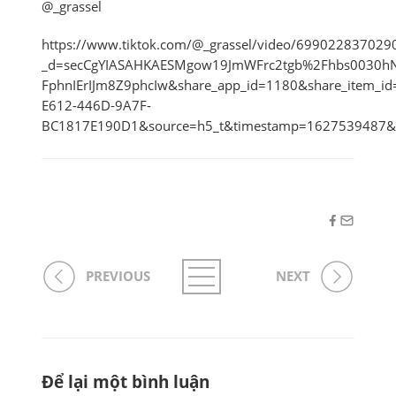
@_grassel
https://www.tiktok.com/@_grassel/video/69902283702
_d=secCgYIASAHKAESMgow19JmWFrc2tgb%2Fhbs0030h
FphnIErIJm8Z9phcIw&share_app_id=1180&share_item_i
E612-446D-9A7F-
BC1817E190D1&source=h5_t&timestamp=1627539487&t
PREVIOUS
NEXT
Để lại một bình luận