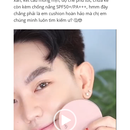
xắn, kết cấu mỏng mịn, độ che phủ tốt, chưa kể
còn kèm chống nắng SPF50+/PA+++, hmm đây
chẳng phải là em cushion hoàn hảo mà chị em
chúng mình luôn tìm kiếm ư? 🤔😍
Trình
chơi
Video