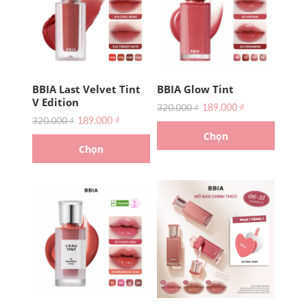
BBIA Last Velvet Tint
BBIA Glow Tint
V Edition
189.000
₫
320.000
₫
189.000
₫
320.000
₫
Chọn
Chọn