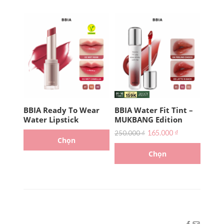
BBIA Ready To Wear
BBIA Water Fit Tint –
Water Lipstick
MUKBANG Edition
165.000
₫
250.000
₫
Chọn
Chọn