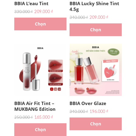
BBIA L’eau Tint
BBIA Lucky Shine Tint
4.5g
209.000
₫
330.000
₫
209.000
₫
340.000
₫
Chọn
Chọn
BBIA Air Fit Tint –
BBIA Over Glaze
MUKBANG Edition
196.000
₫
340.000
₫
165.000
₫
250.000
₫
Chọn
Chọn