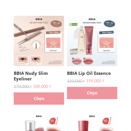
BBIA Nudy Slim
BBIA Lip Oil Essence
Eyeliner
199.000
₫
320.000
₫
189.000
₫
270.000
₫
Chọn
Chọn