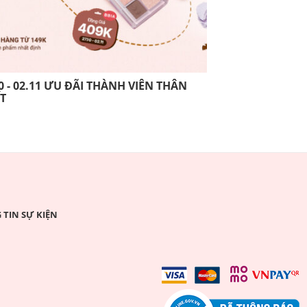
0 - 02.11 ƯU ĐÃI THÀNH VIÊN THÂN
13.10 - 26.10 
ẾT
THIẾT
TIN SỰ KIỆN