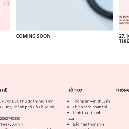
COMING SOON
27.1
THI
N HỆ
HỖ TRỢ
THÔNG 
, đường 01, khu đô thị mới Him
Thông tin vận chuyển
 Hưng, Thành phố Hồ Chí Minh,
Chính sách hoàn trả
Hình thức thanh
2862740330
toán
rt@sky007.vn
Bảo mật thông tin