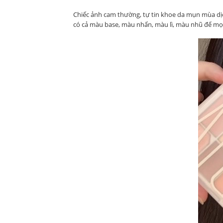
Chiếc ảnh cam thường, tự tin khoe da mụn mùa dịch
có cả màu base, màu nhấn, màu lì, màu nhũ để mọi 