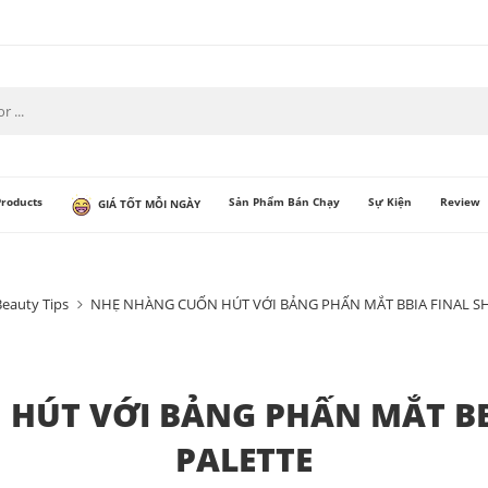
Products
Sản Phẩm Bán Chạy
Sự Kiện
Review
GIÁ TỐT MỖI NGÀY
Beauty Tips
NHẸ NHÀNG CUỐN HÚT VỚI BẢNG PHẤN MẮT BBIA FINAL S
HÚT VỚI BẢNG PHẤN MẮT B
PALETTE