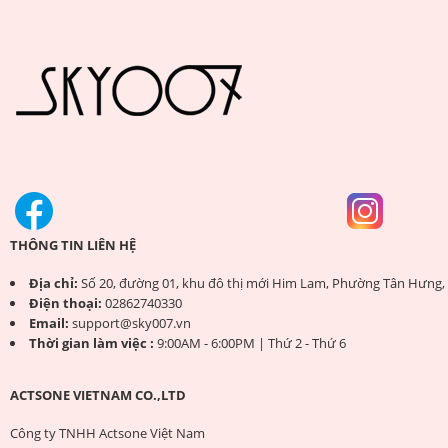
THÔNG TIN LIÊN HỆ
Địa chỉ:
Số 20, đường 01, khu đô thị mới Him Lam, Phường Tân Hưng,
Điện thoại:
02862740330
Email:
support@sky007.vn
Thời gian làm việc :
9:00AM - 6:00PM | Thứ 2 - Thứ 6
ACTSONE VIETNAM CO.,LTD
Công ty TNHH Actsone Việt Nam