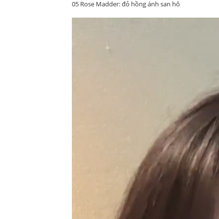
05 Rose Madder: đỏ hồng ánh san hô
Trình
chơi
Video