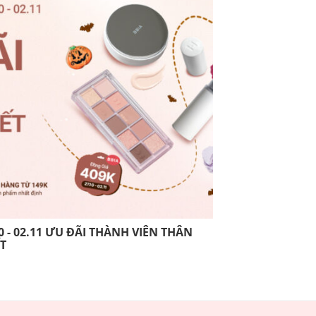
0 - 02.11 ƯU ĐÃI THÀNH VIÊN THÂN
13.10 - 26.10 
ẾT
THIẾT