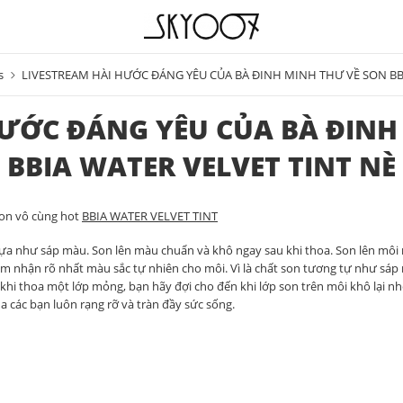
s
LIVESTREAM HÀI HƯỚC ĐÁNG YÊU CỦA BÀ ĐINH MINH THƯ VỀ SON BBI
HƯỚC ĐÁNG YÊU CỦA BÀ ĐINH
BBIA WATER VELVET TINT NÈ
son vô cùng hot
BBIA WATER VELVET TINT
ựa như sáp màu. Son lên màu chuẩn và khô ngay sau khi thoa. Son lên môi
cảm nhận rõ nhất màu sắc tự nhiên cho môi. Vì là chất son tương tự như sá
i thoa một lớp mỏng, bạn hãy đợi cho đến khi lớp son trên môi khô lại nhé.
a các bạn luôn rạng rỡ và tràn đầy sức sống.