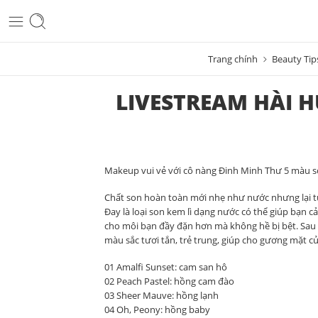
Trang chính
Beauty Tip
LIVESTREAM HÀI 
Makeup vui vẻ với cô nàng Đinh Minh Thư 5 màu 
Chất son hoàn toàn mới nhẹ như nước nhưng lại t
Đay là loại son kem lì dạng nước có thể giúp bạn 
cho môi bạn đầy đặn hơn mà không hề bị bệt. Sau kh
màu sắc tươi tắn, trẻ trung, giúp cho gương mặt củ
01 Amalfi Sunset: cam san hô
02 Peach Pastel: hồng cam đào
03 Sheer Mauve: hồng lạnh
04 Oh, Peony: hồng baby