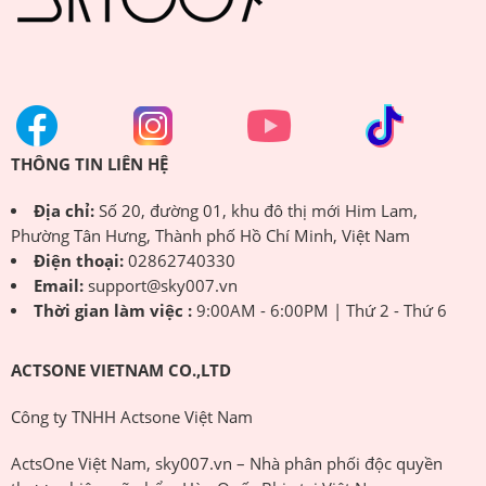
THÔNG TIN LIÊN HỆ
Địa chỉ:
Số 20, đường 01, khu đô thị mới Him Lam,
Phường Tân Hưng, Thành phố Hồ Chí Minh, Việt Nam
Điện thoại:
02862740330
Email:
support@sky007.vn
Thời gian làm việc :
9:00AM - 6:00PM | Thứ 2 - Thứ 6
ACTSONE VIETNAM CO.,LTD
Công ty TNHH Actsone Việt Nam
ActsOne Việt Nam, sky007.vn – Nhà phân phối độc quyền