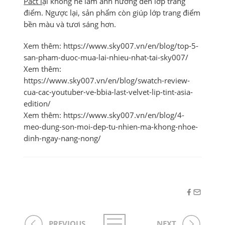
Pact l
ại không hề làm ảnh hưởng đến lớp trang
điểm. Ngược lại, sản phẩm còn giúp lớp trang điểm
bền màu và tươi sáng hơn.
Xem thêm: https://www.sky007.vn/en/blog/top-5-
san-pham-duoc-mua-lai-nhieu-nhat-tai-sky007/
Xem thêm:
https://www.sky007.vn/en/blog/swatch-review-
cua-cac-youtuber-ve-bbia-last-velvet-lip-tint-asia-
edition/
Xem thêm: https://www.sky007.vn/en/blog/4-
meo-dung-son-moi-dep-tu-nhien-ma-khong-nhoe-
dinh-ngay-nang-nong/
PREVIOUS
NEXT