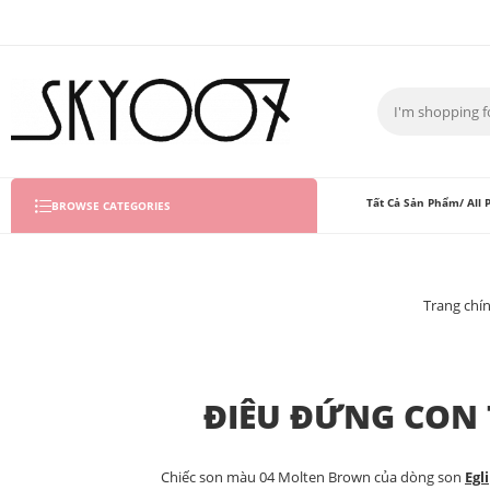
Tất Cả Sản Phẩm/ All 
BROWSE CATEGORIES
Trang chí
ĐIÊU ĐỨNG CON 
Chiếc son màu 04 Molten Brown của dòng son
Egl