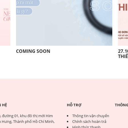
COMING SOON
27.1
THI
N HỆ
HỖ TRỢ
THÔNG 
, đường 01, khu đô thị mới Him
Thông tin vận chuyển
 Hưng, Thành phố Hồ Chí Minh,
Chính sách hoàn trả
Hình thức thanh