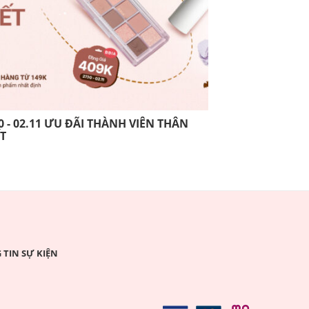
0 - 02.11 ƯU ĐÃI THÀNH VIÊN THÂN
13.10 - 26.10 
ẾT
THIẾT
TIN SỰ KIỆN