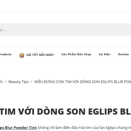
Products
Sản Phẩm Bán Chạy
Sự Kiện
Review
GIÁ TỐT MỖI NGÀY
nh
Beauty Tips
ĐIÊU ĐỨNG CON TIM VỚI DÒNG SON EGLIPS BLUR PO
TIM VỚI DÒNG SON EGLIPS B
ips Blur Powder Tint
không chỉ làm điên đảo trái tim của fan Eglips chúng