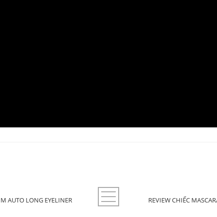
LIM AUTO LONG EYELINER
REVIEW CHIẾC MASCAR