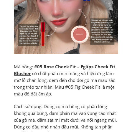
Má hồng:
#05 Rose Cheek Fit – Eglips Cheek Fit
Blusher
có chất phấn mịn màng và hiệu ứng làm
mờ lỗ chân lông, đem đến cho đôi gò má màu sắc
trong trẻo tự nhiên. Màu #05 Fig Cheek Fit là một
màu đỏ đất ấm áp.
Cách sử dụng: Dùng cọ má hồng có phần lông
không quá bung, dặm phấn má vào vùng cao nhất
của gò má, dặm sát mi mắt dưới và nối ngang mũi.
Dùng cọ đầu nhỏ nhấn đầu mũi. Không tan phấn