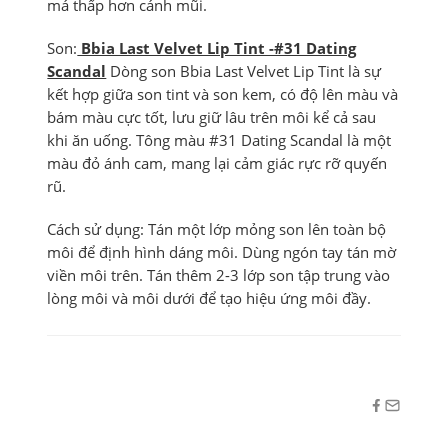
má thấp hơn cánh mũi.
Son:
Bbia Last Velvet Lip Tint -#31 Dating
Scandal
Dòng son Bbia Last Velvet Lip Tint là sự
kết hợp giữa son tint và son kem, có độ lên màu và
bám màu cực tốt, lưu giữ lâu trên môi kể cả sau
khi ăn uống. Tông màu #31 Dating Scandal là một
màu đỏ ánh cam, mang lại cảm giác rực rỡ quyến
rũ.
Cách sử dụng: Tán một lớp mỏng son lên toàn bộ
môi để định hình dáng môi. Dùng ngón tay tán mờ
viền môi trên. Tán thêm 2-3 lớp son tập trung vào
lòng môi và môi dưới để tạo hiệu ứng môi đầy.