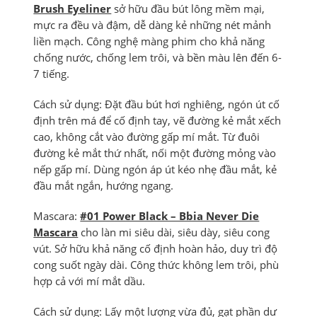
Brush Eyeliner
sở hữu đầu bút lông mềm mại,
mực ra đều và đậm, dễ dàng kẻ những nét mảnh
liền mạch. Công nghệ màng phim cho khả năng
chống nước, chống lem trôi, và bền màu lên đến 6-
7 tiếng.
Cách sử dụng: Đặt đầu bút hơi nghiêng, ngón út cố
định trên má để cố định tay, vẽ đường kẻ mắt xếch
cao, không cắt vào đường gấp mí mắt. Từ đuôi
đường kẻ mắt thứ nhất, nối một đường mỏng vào
nếp gấp mí. Dùng ngón áp út kéo nhẹ đầu mắt, kẻ
đầu mắt ngắn, hướng ngang.
Mascara:
#01 Power Black – Bbia Never Die
Mascara
cho làn mi siêu dài, siêu dày, siêu cong
vút. Sở hữu khả năng cố định hoàn hảo, duy trì độ
cong suốt ngày dài. Công thức không lem trôi, phù
hợp cả với mí mắt dầu.
Cách sử dụng: Lấy một lượng vừa đủ, gạt phần dư