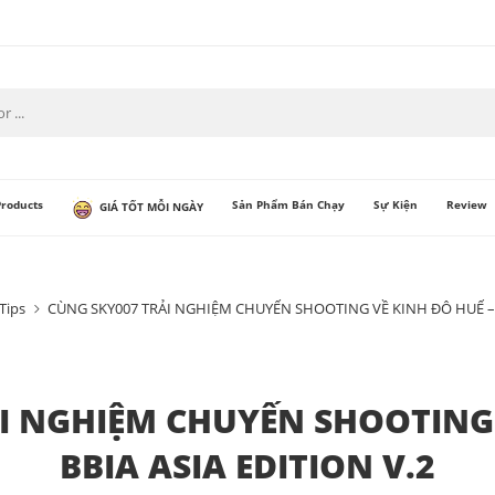
Products
Sản Phẩm Bán Chạy
Sự Kiện
Review
GIÁ TỐT MỖI NGÀY
Tips
CÙNG SKY007 TRẢI NGHIỆM CHUYẾN SHOOTING VỀ KINH ĐÔ HUẾ – B
I NGHIỆM CHUYẾN SHOOTING 
BBIA ASIA EDITION V.2