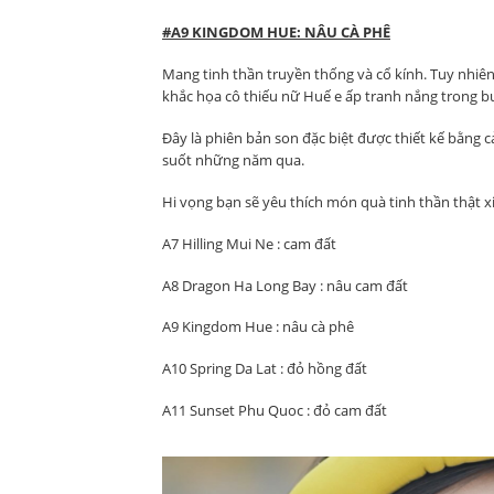
#A9 KINGDOM HUE: NÂU CÀ PHÊ
Mang tinh thần truyền thống và cổ kính. Tuy nhiê
khắc họa cô thiếu nữ Huế e ấp tranh nắng trong bu
Đây là phiên bản son đặc biệt được thiết kế bằng
suốt những năm qua.
Hi vọng bạn sẽ yêu thích món quà tinh thần thật x
A7 Hilling Mui Ne : cam đất
A8 Dragon Ha Long Bay : nâu cam đất
A9 Kingdom Hue : nâu cà phê
A10 Spring Da Lat : đỏ hồng đất
A11 Sunset Phu Quoc : đỏ cam đất