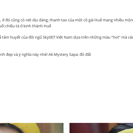
n, ở đó cũng có nét dịu dàng, thanh tao của một cô gái Huế mang nhiều mộ
ổi chiều tà ở kinh thành Huế
 cả tâm huyết của đội ngũ Sky007 Việt Nam dựa trên những màu “hot” mà cá
inh đẹp và ý nghĩa này nhé! A6 Mystery Sapa: đỏ đất