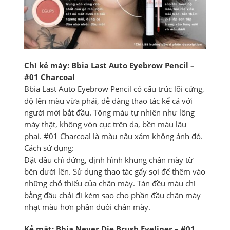
Chì kẻ mày: Bbia Last Auto Eyebrow Pencil –
#01 Charcoal
Bbia Last Auto Eyebrow Pencil có cấu trúc lõi cứng,
độ lên màu vừa phải, dễ dàng thao tác kể cả với
người mới bắt đầu. Tông màu tự nhiên như lông
mày thật, không vón cục trên da, bền màu lâu
phai. #01 Charcoal là màu nâu xám không ánh đỏ.
Cách sử dụng:
Đặt đầu chì đứng, định hình khung chân mày từ
bên dưới lên. Sử dụng thao tác gẩy sợi để thêm vào
những chỗ thiếu của chân mày. Tán đều màu chì
bằng đầu chải đi kèm sao cho phần đầu chân mày
nhạt màu hơn phần đuôi chân mày.
Kẻ mắt: Bbia Never Die Brush Eyeliner – #01