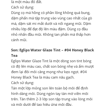
là một màu đỏ đất.
Cách sử dụng:
Dùng cọ má hồng có phần lông không quá bung,
dặm phấn má tập trung vào vùng cao nhất của gò
má, dặm sát mi mắt dưới và nối ngang mũi. Dặm
nhiều lớp để đạt độ lên màu đậm. Dùng cọ đầu
nhỏ nhấn đầu mũi. Không tan phấn má thấp hơn
cánh mũi.
Son: Eglips Water Glaze Tint – #04 Honey Black
Tea
Eglips Water Glaze Tint là một dòng son tint bóng
có độ lên màu cao, chất son bóng nhẹ và ẩm mượt
đem lại đôi môi căng mọng như kẹo ngọt. #04
Honey Black Tea là màu cam nâu gạch.
Cách sử dụng:
Tán một lớp mỏng son lên toàn bộ môi để định
hình dáng môi. Dùng ngón tay tán mờ viền môi
trên. Tán thêm 2-3 lớp son tập trung vào lòng môi
và môi dưới để tạo hiệu ứng môi đầy.