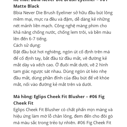
Matte Black
Bbia Never Die Brush Eyeliner sở hữu đầu bút lông
mềm mại, mực ra đều và đậm, dễ dàng kẻ những
nét mảnh liền mạch. Công nghệ màng phim cho
khả năng chống nước, chống lem trôi, và bền màu
lên đến 6-7 tiếng.
Cách sử dụng:
Đặt đầu bút hơi nghiêng, ngón út cố định trên má
để cố định tay, bắt đầu từ đầu mắt, vẽ đường kẻ
mắt dày và xếch cao. Ở đuôi mắt dưới, vẽ 2 hình
tam giác ngược sát nhau. Dùng ngón út kéo nhẹ
đầu mắt, dùng phần đỉnh của đầu bút để vẽ khóe
mắt, nối vào đường kẻ mắt trên và dưới.
Má hồng: Eglips Cheek Fit Blusher – #06 Fig
Cheek Fit
Eglips Cheek Fit Blusher có chất phấn mịn màng và
hiệu ứng làm mờ lỗ chân lông, đem đến cho đôi gò
má màu sắc trong trẻo tự nhiên. #06 Fig Cheek Fit