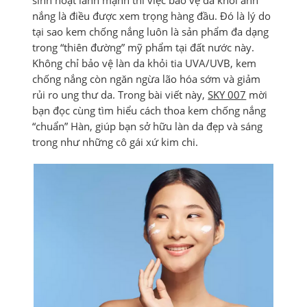
sinh hoạt lành mạnh thì việc bảo vệ da khỏi ánh
nắng là điều được xem trọng hàng đầu. Đó là lý do
tại sao kem chống nắng luôn là sản phẩm đa dạng
trong “thiên đường” mỹ phẩm tại đất nước này.
Không chỉ bảo vệ làn da khỏi tia UVA/UVB, kem
chống nắng còn ngăn ngừa lão hóa sớm và giảm
rủi ro ung thư da. Trong bài viết này,
SKY 007
mời
bạn đọc cùng tìm hiểu cách thoa kem chống nắng
“chuẩn” Hàn, giúp bạn sở hữu làn da đẹp và sáng
trong như những cô gái xứ kim chi.