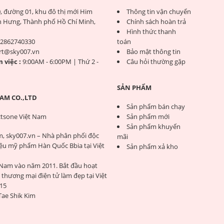
, đường 01, khu đô thị mới Him
Thông tin vận chuyển
 Hưng, Thành phố Hồ Chí Minh,
Chính sách hoàn trả
Hình thức thanh
2862740330
toán
rt@sky007.vn
Bảo mật thông tin
 việc :
9:00AM - 6:00PM | Thứ 2 -
Câu hỏi thường gặp
SẢN PHẨM
AM CO.,LTD
Sản phẩm bán chạy
tsone Việt Nam
Sản phẩm mới
Sản phẩm khuyến
m, sky007.vn – Nhà phân phối độc
mãi
ệu mỹ phẩm Hàn Quốc Bbia tại Việt
Sản phẩm xả kho
 Nam vào năm 2011. Bắt đầu hoạt
thương mại điện tử làm đẹp tại Việt
15
Tae Shik Kim