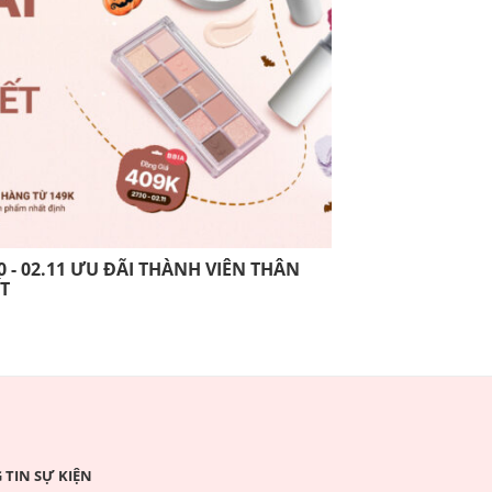
0 - 02.11 ƯU ĐÃI THÀNH VIÊN THÂN
13.10 - 26.10 
ẾT
THIẾT
TIN SỰ KIỆN