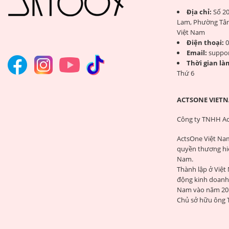
Địa chỉ:
Số 20
Lam, Phường Tân
Việt Nam
Điện thoại:
0
Email:
suppo
Thời gian làm
Thứ 6
ACTSONE VIETN
Công ty TNHH Ac
ActsOne Việt Na
quyền thương hi
Nam.
Thành lập ở Việt
động kinh doanh 
Nam vào năm 20
Chủ sở hữu ông 