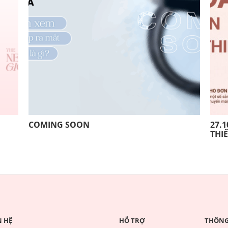
COMING SOON
27.1
THI
N HỆ
HỖ TRỢ
THÔNG 