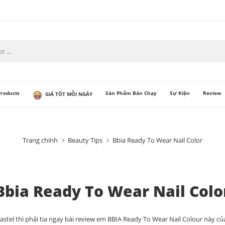
Products
Sản Phẩm Bán Chạy
Sự Kiện
Review
GIÁ TỐT MỖI NGÀY
Trang chính
Beauty Tips
Bbia Ready To Wear Nail Color
Bbia Ready To Wear Nail Colo
l thì phải tia ngay bài review em BBIA Ready To Wear Nail Colour này của