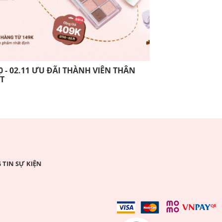
0 - 02.11 ƯU ĐÃI THÀNH VIÊN THÂN
13.10 - 26.10 
ẾT
THIẾT
TIN SỰ KIỆN