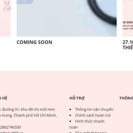
COMING SOON
27.1
THI
N HỆ
HỖ TRỢ
THÔNG 
, đường 01, khu đô thị mới Him
Thông tin vận chuyển
 Hưng, Thành phố Hồ Chí Minh,
Chính sách hoàn trả
Hình thức thanh
2862740330
toán
rt@sky007.vn
Bảo mật thông tin