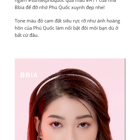
ngắm #sunsetphuquoc qua màu #A11 của nhà
Bbia để đỡ nhớ Phú Quốc xuynh đẹp nhe!
Tone màu đỏ cam đất siêu rực rỡ như ánh hoàng
hôn của Phú Quốc làm nổi bật đôi môi bạn dù ở
bất cứ đâu.
Trình
chơi
Video