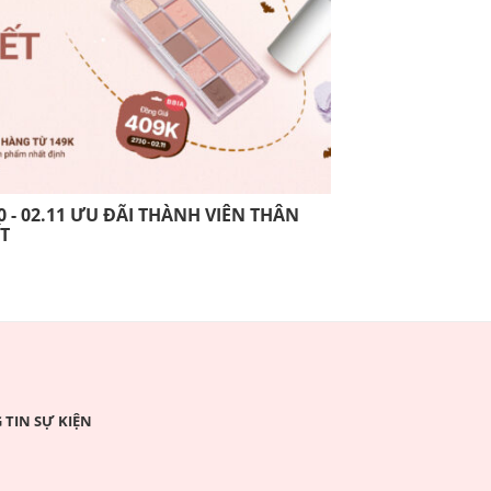
0 - 02.11 ƯU ĐÃI THÀNH VIÊN THÂN
13.10 - 26.10 
ẾT
THIẾT
TIN SỰ KIỆN