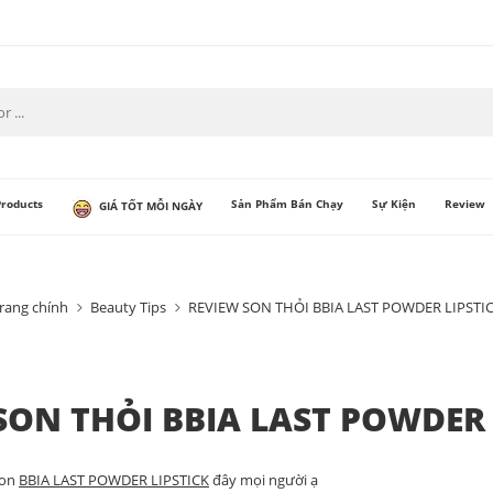
Products
Sản Phẩm Bán Chạy
Sự Kiện
Review
GIÁ TỐT MỖI NGÀY
rang chính
Beauty Tips
REVIEW SON THỎI BBIA LAST POWDER LIPSTI
SON THỎI BBIA LAST POWDER 
son
BBIA LAST POWDER LIPSTICK
đây mọi người ạ