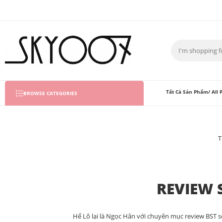
Tất Cả Sản Phẩm/ All 
BROWSE CATEGORIES
T
REVIEW 
Hế Lô lại là Ngọc Hân với chuyên mục review BST 