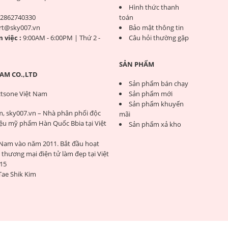
Hình thức thanh
2862740330
toán
rt@sky007.vn
Bảo mật thông tin
 việc :
9:00AM - 6:00PM | Thứ 2 -
Câu hỏi thường gặp
SẢN PHẨM
AM CO.,LTD
Sản phẩm bán chạy
tsone Việt Nam
Sản phẩm mới
Sản phẩm khuyến
m, sky007.vn – Nhà phân phối độc
mãi
ệu mỹ phẩm Hàn Quốc Bbia tại Việt
Sản phẩm xả kho
 Nam vào năm 2011. Bắt đầu hoạt
thương mại điện tử làm đẹp tại Việt
15
Tae Shik Kim