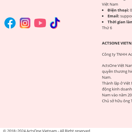
Việt Nam
Điện thoại:
0
Email:
suppo
Thời gian làm
Thứ 6
ACTSONE VIETN
Công ty TNHH Ac
ActsOne Việt Na
quyền thương hi
Nam.
Thành lập ở Việt
động kinh doanh 
Nam vào năm 20
Chủ sở hữu ông 
© 2018~2024 ActsOne Vietnam - All Right reserved