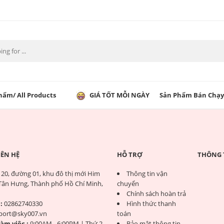
hẩm/ All Products
GIÁ TỐT MỖI NGÀY
Sản Phẩm Bán Chạy
IÊN HỆ
HỖ TRỢ
THÔNG 
20, đường 01, khu đô thị mới Him
Thông tin vận
ân Hưng, Thành phố Hồ Chí Minh,
chuyển
Chính sách hoàn trả
:
02862740330
Hình thức thanh
port@sky007.vn
toán
làm việc :
9:00AM - 6:00PM | Thứ 2 -
Bảo mật thông tin