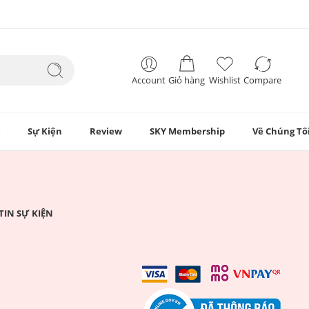
Account
Giỏ hàng
Wishlist
Compare
Sự Kiện
Review
SKY Membership
Về Chúng Tô
TIN SỰ KIỆN