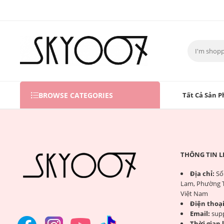
BROWSE CATEGORIES
Tất Cả Sản P
THÔNG TIN L
Địa chỉ:
Số 
Lam, Phường T
Việt Nam
Điện thoại
Email:
sup
Thời gian 