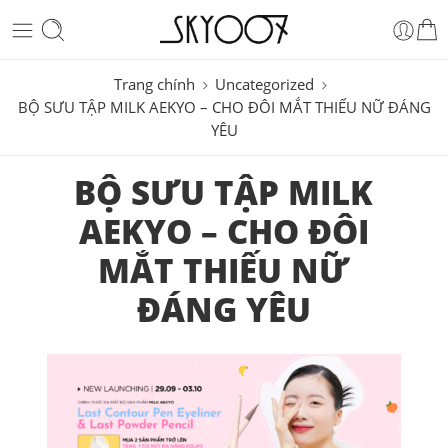
Trang chính
Uncategorized
BỘ SƯU TẬP MILK AEKYO – CHO ĐÔI MẮT THIẾU NỮ ĐÁNG
YÊU
BỘ SƯU TẬP MILK
AEKYO – CHO ĐÔI
MẮT THIẾU NỮ
ĐÁNG YÊU