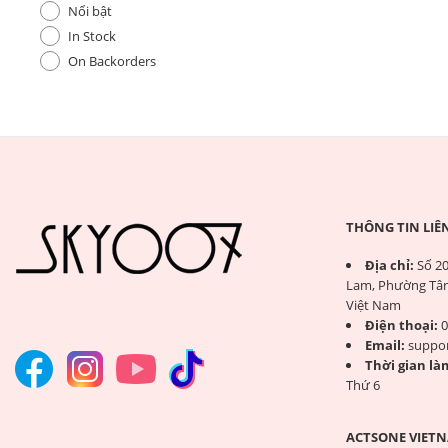
Nổi bật
In Stock
On Backorders
THÔNG TIN LIÊ
Địa chỉ:
Số 20
Lam, Phường Tân
Việt Nam
Điện thoại:
0
Email:
suppo
Thời gian làm
Thứ 6
ACTSONE VIETN