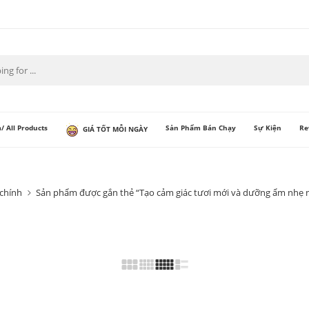
/ All Products
Sản Phẩm Bán Chạy
Sự Kiện
Re
GIÁ TỐT MỖI NGÀY
 chính
Sản phẩm được gắn thẻ “Tạo cảm giác tươi mới và dưỡng ẩm nhẹ 