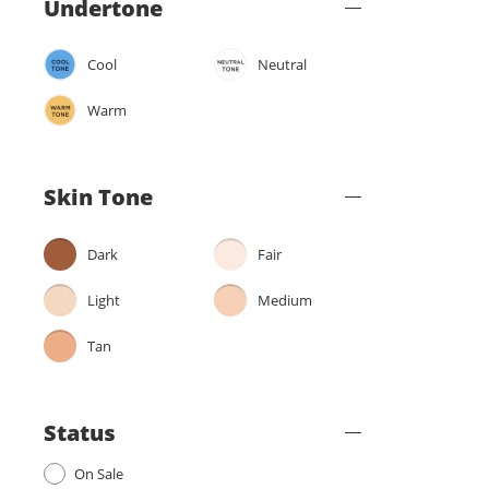
Undertone
Cool
Neutral
Warm
Skin Tone
Dark
Fair
Light
Medium
Tan
Status
On Sale