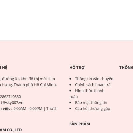
N HỆ
HỖ TRỢ
THÔNG 
, đường 01, khu đô thị mới Him
Thông tin vận chuyển
 Hưng, Thành phố Hồ Chí Minh,
Chính sách hoàn trả
Hình thức thanh
2862740330
toán
rt@sky007.vn
Bảo mật thông tin
 việc :
9:00AM - 6:00PM | Thứ 2 -
Câu hỏi thường gặp
SẢN PHẨM
AM CO.,LTD