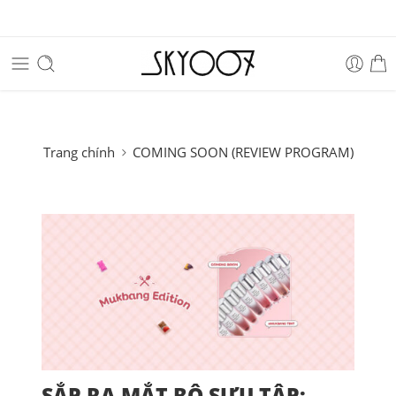
Trang chính
COMING SOON (REVIEW PROGRAM)
SẮP RA MẮT BỘ SƯU TẬP: