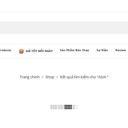
Products
Sản Phẩm Bán Chạy
Sự Kiện
Review
GIÁ TỐT MỖI NGÀY
Trang chính
Shop
Kết quả tìm kiếm cho “ASIA ”