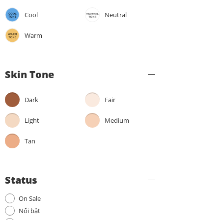
Cool
Neutral
Warm
Skin Tone
Dark
Fair
Light
Medium
Tan
Status
On Sale
Nổi bật