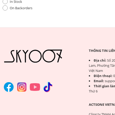
In Stock
On Backorders
THÔNG TIN LIÊ
Địa chỉ:
Số 20
Lam, Phường Tân
Việt Nam
Điện thoại:
0
Email:
suppo
Thời gian làm
Thứ 6
ACTSONE VIETN
Công ty TNHH Ac