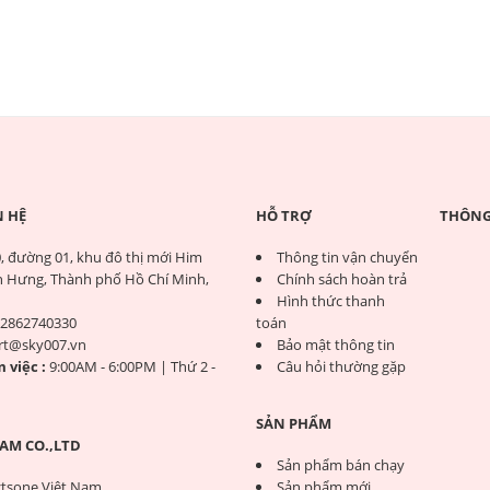
N HỆ
HỖ TRỢ
THÔNG 
, đường 01, khu đô thị mới Him
Thông tin vận chuyển
 Hưng, Thành phố Hồ Chí Minh,
Chính sách hoàn trả
Hình thức thanh
2862740330
toán
rt@sky007.vn
Bảo mật thông tin
 việc :
9:00AM - 6:00PM | Thứ 2 -
Câu hỏi thường gặp
SẢN PHẨM
AM CO.,LTD
Sản phẩm bán chạy
tsone Việt Nam
Sản phẩm mới